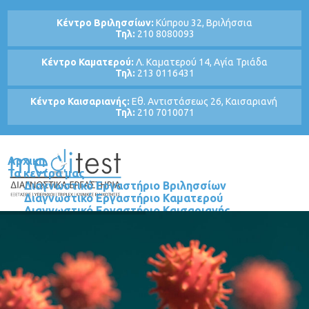
Κέντρο Βριλησσίων:
Κύπρου 32, Βριλήσσια
Τηλ:
210 8080093
Κέντρο Καματερού:
Λ. Καματερού 14, Αγία Τριάδα
Τηλ:
213 0116431
Κέντρο Καισαριανής:
Εθ. Αντιστάσεως 26, Καισαριανή
Τηλ:
210 7010071
Αρχικη
Τα κεντρα μας
Διαγνωστικό Εργαστήριο Βριλησσίων
Διαγνωστικό Εργαστήριο Καματερού
Διαγνωστικό Εργαστήριο Καισαριανής
Τμηματα
Βιοπαθολογικό - Μικροβιολογικό
Τμήμα Υπερήχων - Τρίπλεξ
Τμήμα Μεταβολισμού και Χρόνιων Νοσημάτων
Υγείας
Τμήμα Ορθοπαιδικής Χειρουργικής