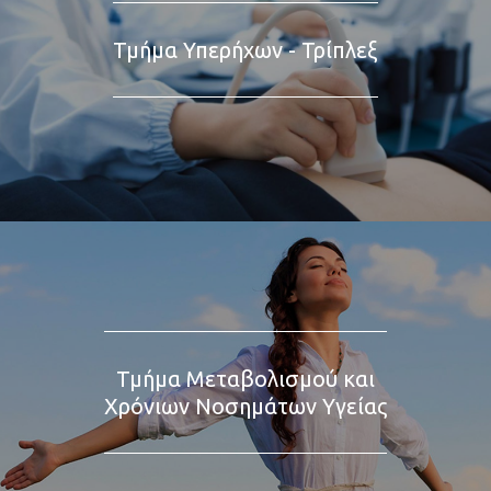
Τμήμα Υπερήχων - Τρίπλεξ
Τμήμα Μεταβολισμού και
Χρόνιων Νοσημάτων Υγείας