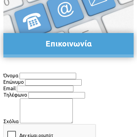
Τμήμα Πλαστικής Ιατρικής και Αισθητικής
Ακτινολογικό Τμήμα (Σώματος - Μαστογραφίες)
Νεα
Επικοινωνια
Επικοινωνία
Όνομα
Επώνυμο
Email
Τηλέφωνο
Σχόλια