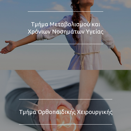
Τμήμα Μεταβολισμού και
Χρόνιων Νοσημάτων Υγείας
Τμήμα Ορθοπαιδικής Χειρουργικής