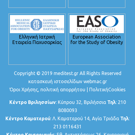
Ελληνική Ιατρική
European Association
Εταιρεία Παχυσαρκίας
for the Study of Obesity
Copyright © 2019 meditest.gr All Rights Reserved
κατασκευή ιστοσελίδων
webmac.gr
Όροι Χρήσης, πολιτική απορρήτου
|
ΠολιτικήCookies
Κέντρο Βριλησσίων
: Κύπρου 32, Βριλήσσια
Τηλ
: 210
8080093
Κέντρο Καματερού
: Λ. Καματερού 14, Αγία Τριάδα
Τηλ
:
213 0116431
Κέντρο Καισαριανής
: Εθ. Αντιστάσεως 26, Καισαριανή