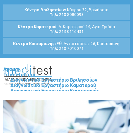
Κέντρο Βριλησσίων:
Κύπρου 32, Βριλήσσια
Τηλ:
210 8080093
Κέντρο Καματερού:
Λ. Καματερού 14, Αγία Τριάδα
Τηλ:
213 0116431
Κέντρο Καισαριανής:
Εθ. Αντιστάσεως 26, Καισαριανή
Τηλ:
210 7010071
Αρχικη
Τα κεντρα μας
Διαγνωστικό Εργαστήριο Βριλησσίων
Διαγνωστικό Εργαστήριο Καματερού
Διαγνωστικό Εργαστήριο Καισαριανής
Τμηματα
Βιοπαθολογικό - Μικροβιολογικό
Τμήμα Υπερήχων - Τρίπλεξ
Τμήμα Μεταβολισμού και Χρόνιων Νοσημάτων
Υγείας
Τμήμα Ορθοπαιδικής Χειρουργικής