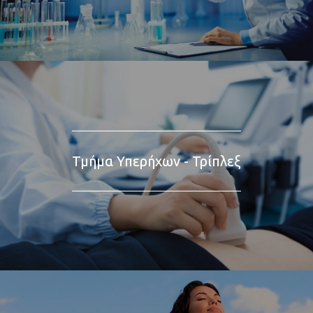
Τμήμα Υπερήχων - Τρίπλεξ